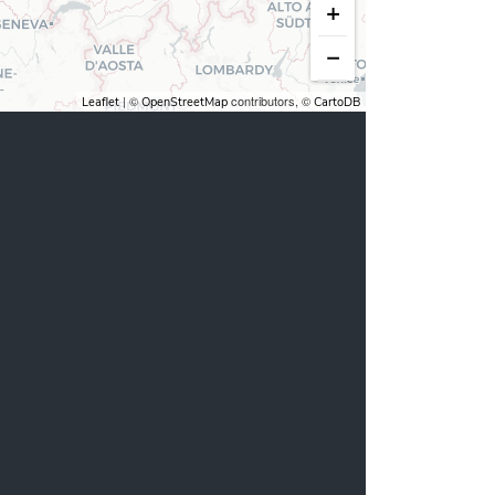
+
−
| ©
contributors, ©
Leaflet
OpenStreetMap
CartoDB